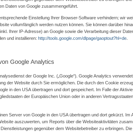
deren Daten von Google zusammengeführt.
ntsprechende Einstellung Ihrer Browser-Software verhindern; wir weis
ebsite vollumfänglich werden nutzen können. Sie können darüber hin
nkl. Ihrer IP-Adresse) an Google sowie die Verarbeitung dieser Dat
en und installieren:
http://tools.google.com/dlpage/gaoptout?hl=de
.
von Google Analytics
alysedienst der Google Inc. („Google“). Google Analytics verwendet 
ung der Website durch Sie ermöglichen. Die durch den Cookie erzeug
gle in den USA übertragen und dort gespeichert. Im Falle der Aktivi
tgliedstaaten der Europäischen Union oder in anderen Vertragssta
einen Server von Google in den USA übertragen und dort gekürzt. Im 
Website auszuwerten, um Reports über die Websiteaktivitäten zusam
 Dienstleistungen gegenüber dem Websitebetreiber zu erbringen. Di