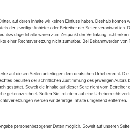
itter, auf deren Inhalte wir keinen Einfluss haben. Deshalb können 
stets der jeweilige Anbieter oder Betreiber der Seiten verantwortlich.
chtswidrige Inhalte waren zum Zeitpunkt der Verlinkung nicht erkennb
unkte einer Rechtsverletzung nicht zumutbar. Bei Bekanntwerden von 
Werke auf diesen Seiten unterliegen dem deutschen Urheberrecht. Die V
htes bedürfen der schriftlichen Zustimmung des jeweiligen Autors b
ch gestattet. Soweit die Inhalte auf dieser Seite nicht vom Betreiber 
olche gekennzeichnet. Sollten Sie trotzdem auf eine Urheberrechtsve
htsverletzungen werden wir derartige Inhalte umgehend entfernen.
e Angabe personenbezogener Daten möglich. Soweit auf unseren Sei