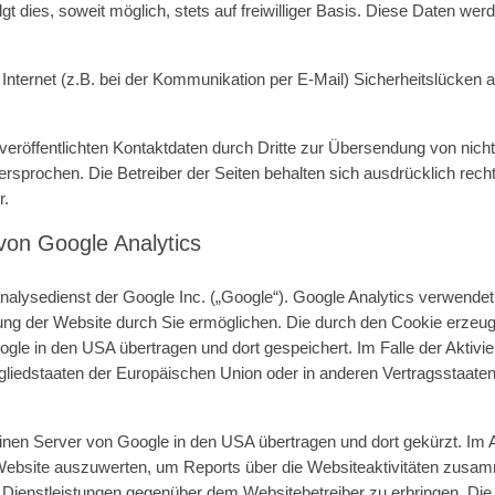
gt dies, soweit möglich, stets auf freiwilliger Basis. Diese Daten w
 Internet (z.B. bei der Kommunikation per E-Mail) Sicherheitslücken 
röffentlichten Kontaktdaten durch Dritte zur Übersendung von nich
dersprochen. Die Betreiber der Seiten behalten sich ausdrücklich rech
r.
von Google Analytics
alysedienst der Google Inc. („Google“). Google Analytics verwendet 
ung der Website durch Sie ermöglichen. Die durch den Cookie erzeug
gle in den USA übertragen und dort gespeichert. Im Falle der Aktivi
tgliedstaaten der Europäischen Union oder in anderen Vertragssta
einen Server von Google in den USA übertragen und dort gekürzt. Im 
Website auszuwerten, um Reports über die Websiteaktivitäten zusam
 Dienstleistungen gegenüber dem Websitebetreiber zu erbringen. Di